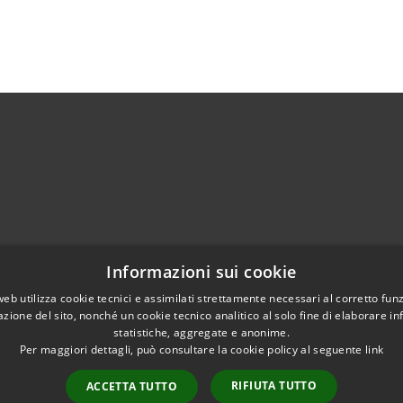
Informazioni sui cookie
Telefono:
0376 9249
web utilizza cookie tecnici e assimilati strettamente necessari al corretto fu
Fax:
0376 97381
azione del sito, nonché un cookie tecnico analitico al solo fine di elaborare i
Email:
protocollo@comune.gazzuolo.mn.it
statistiche, aggregate e anonime.
Per maggiori dettagli, può consultare la cookie policy al seguente
link
Pec:
comune.gazzuolo@pec.regione.lombardia.it
RIFIUTA TUTTO
ACCETTA TUTTO