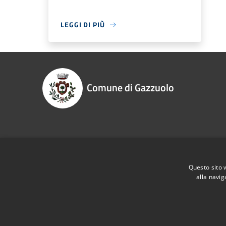
LEGGI DI PIÙ
Comune di Gazzuolo
Recapiti e contatti
Piazza Garibaldi 1
Questo sito 
Codice Fiscale:
00387350200
alla navig
P.Iva:
00387350200