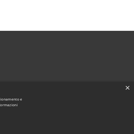
×
nzionamento e
nformazioni