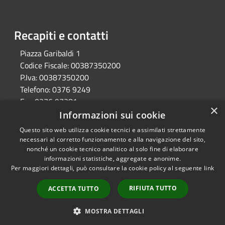
Recapiti e contatti
Piazza Garibaldi 1
Codice Fiscale:
00387350200
P.Iva:
00387350200
Telefono:
0376 9249
Fax:
0376 97381
×
Email:
protocollo@comune.gazzuolo.mn.it
Informazioni sui cookie
Pec:
comune.gazzuolo@pec.regione.lombardia.it
Questo sito web utilizza cookie tecnici e assimilati strettamente
necessari al corretto funzionamento e alla navigazione del sito,
nonché un cookie tecnico analitico al solo fine di elaborare
informazioni statistiche, aggregate e anonime.
RSS
Copyright © 2026 • Comune di
Per maggiori dettagli, può consultare la cookie policy al seguente
link
Accessibilità
Gazzuolo • Powered by
Privacy
Municipium
Accesso
•
RIFIUTA TUTTO
ACCETTA TUTTO
Cookie
redazione
Mappa del sito
MOSTRA DETTAGLI