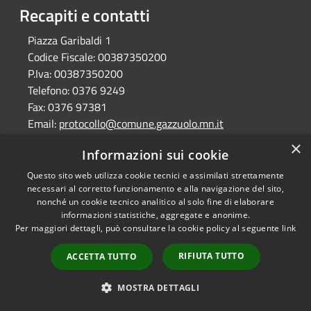
Recapiti e contatti
Piazza Garibaldi 1
Codice Fiscale:
00387350200
P.Iva:
00387350200
Telefono:
0376 9249
Fax:
0376 97381
Email:
protocollo@comune.gazzuolo.mn.it
Pec:
comune.gazzuolo@pec.regione.lombardia.it
×
Informazioni sui cookie
Questo sito web utilizza cookie tecnici e assimilati strettamente
RSS
necessari al corretto funzionamento e alla navigazione del sito,
Copyright © 2026 • Comune di
nonché un cookie tecnico analitico al solo fine di elaborare
Accessibilità
Gazzuolo • Powered by
informazioni statistiche, aggregate e anonime.
Privacy
Municipium
Accesso
•
Per maggiori dettagli, può consultare la cookie policy al seguente
link
Cookie
redazione
Mappa del sito
RIFIUTA TUTTO
ACCETTA TUTTO
MOSTRA DETTAGLI