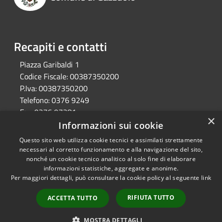
Recapiti e contatti
Piazza Garibaldi 1
Codice Fiscale:
00387350200
P.Iva:
00387350200
Telefono:
0376 9249
Fax:
0376 97381
×
Email:
protocollo@comune.gazzuolo.mn.it
Informazioni sui cookie
Pec:
comune.gazzuolo@pec.regione.lombardia.it
Questo sito web utilizza cookie tecnici e assimilati strettamente
necessari al corretto funzionamento e alla navigazione del sito,
nonché un cookie tecnico analitico al solo fine di elaborare
informazioni statistiche, aggregate e anonime.
RSS
Copyright © 2026 • Comune di
Per maggiori dettagli, può consultare la cookie policy al seguente
link
Accessibilità
Gazzuolo • Powered by
Privacy
Municipium
Accesso
•
RIFIUTA TUTTO
ACCETTA TUTTO
Cookie
redazione
Mappa del sito
MOSTRA DETTAGLI