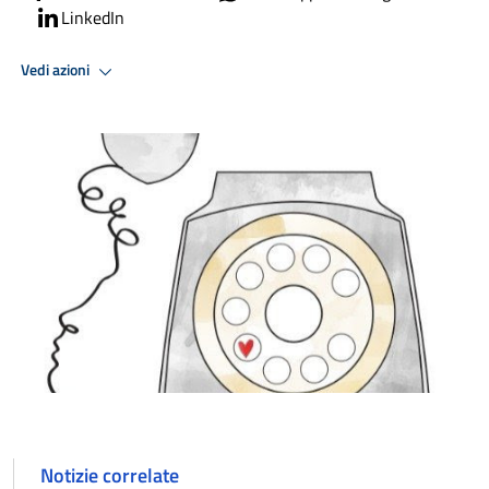
LinkedIn
Vedi azioni
Notizie correlate